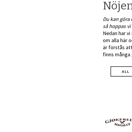
Nöjen
Du kan göra e
så hoppas vi 
Nedan har vi 
om alla här o
är förstås at
finns många g
ALL