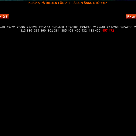
KLICKA PÅ BILDEN FÖR ATT FÅ DEN ÄNNU STÖRRE!
-48
49-72
73-96
97-120
121-144
145-168
169-192
193-216
217-240
241-264
265-288
2
313-336
337-360
361-384
385-408
409-432
433-456
457-472