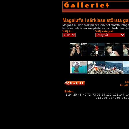
Magaluf's i särklass största gal
Magaluf.nu kan stolt presentera det största fotogal
kommer hela tiden kompletteras med bilder från os
Välj år:
Välj kategori:
Kli
för att
Bilder:
1-24
25-48
49-72
73-96
97-120
121-144
1
313-336
337-360
361-