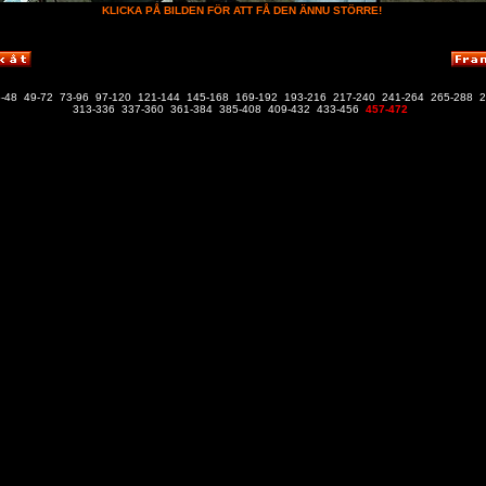
KLICKA PÅ BILDEN FÖR ATT FÅ DEN ÄNNU STÖRRE!
-48
49-72
73-96
97-120
121-144
145-168
169-192
193-216
217-240
241-264
265-288
2
313-336
337-360
361-384
385-408
409-432
433-456
457-472