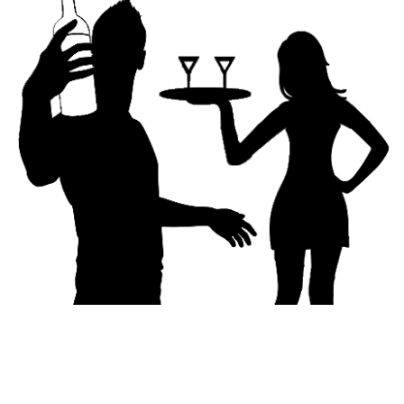
Hitta jobb i Magaluf är inte svårt och de som verkligen
gör ett helhjärtat försök hittar ofta snabbt ett jobb att
börja med. Varefter som nya jobbmöjligheter dyker upp
går man vidare i sin karriär, beroende på hur man trivs