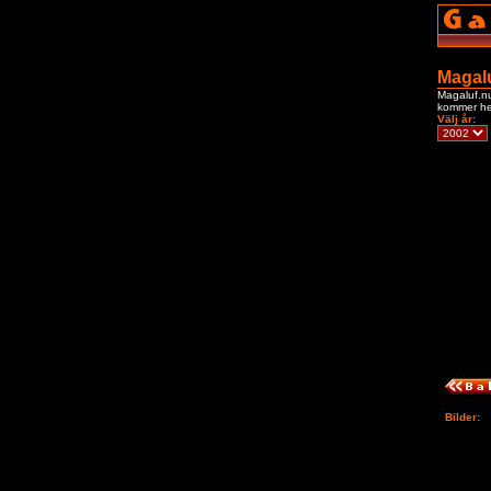
Magalu
Magaluf.nu 
kommer hel
Välj år:
Bilder: