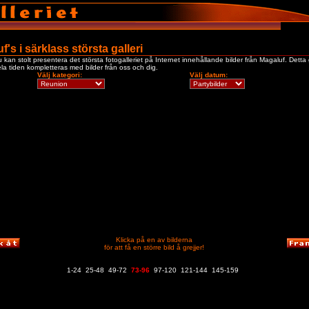
f's i särklass största galleri
kan stolt presentera det största fotogalleriet på Internet innehållande bilder från Magaluf. Detta g
a tiden kompletteras med bilder från oss och dig.
Välj kategori:
Välj datum:
Klicka på en av bilderna
för att få en större bild å grejjer!
1-24
25-48
49-72
73-96
97-120
121-144
145-159