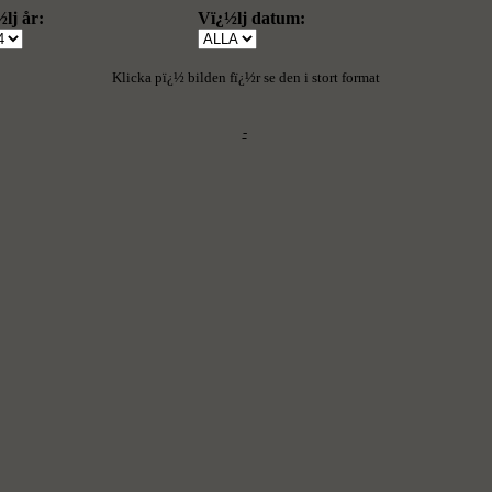
lj år:
Vï¿½lj datum:
Klicka pï¿½ bilden fï¿½r se den i stort format
-