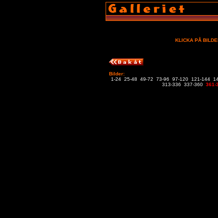
KLICKA PÅ BILDE
Bilder:
1-24
25-48
49-72
73-96
97-120
121-144
1
313-336
337-360
361-