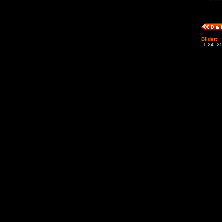
Bilder:
1-24
25