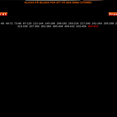
KLICKA PÅ BILDEN FÖR ATT FÅ DEN ÄNNU STÖRRE!
-48
49-72
73-96
97-120
121-144
145-168
169-192
193-216
217-240
241-264
265-288
2
313-336
337-360
361-384
385-408
409-432
433-456
457-472