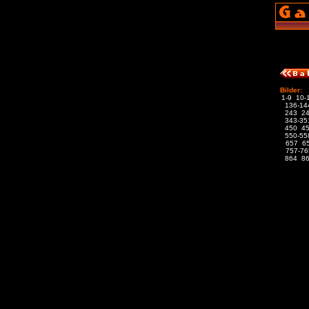
Bilder:
1-9
10-
136-14
243
2
343-35
450
4
550-55
657
6
757-76
864
8