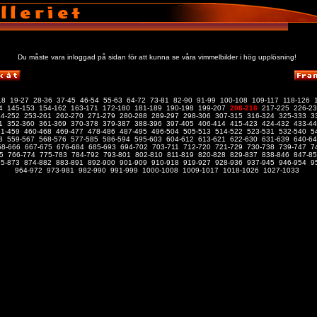
Du måste vara inloggad på sidan för att kunna se våra vimmelbilder i hög upplösning!
18
19-27
28-36
37-45
46-54
55-63
64-72
73-81
82-90
91-99
100-108
109-117
118-126
4
145-153
154-162
163-171
172-180
181-189
190-198
199-207
208-216
217-225
226-2
44-252
253-261
262-270
271-279
280-288
289-297
298-306
307-315
316-324
325-333
3
1
352-360
361-369
370-378
379-387
388-396
397-405
406-414
415-423
424-432
433-4
51-459
460-468
469-477
478-486
487-495
496-504
505-513
514-522
523-531
532-540
5
8
559-567
568-576
577-585
586-594
595-603
604-612
613-621
622-630
631-639
640-6
58-666
667-675
676-684
685-693
694-702
703-711
712-720
721-729
730-738
739-747
7
5
766-774
775-783
784-792
793-801
802-810
811-819
820-828
829-837
838-846
847-85
65-873
874-882
883-891
892-900
901-909
910-918
919-927
928-936
937-945
946-954
9
964-972
973-981
982-990
991-999
1000-1008
1009-1017
1018-1026
1027-1033