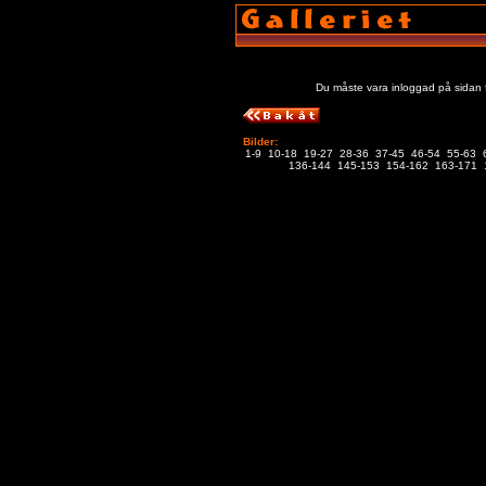
Du måste vara inloggad på sidan f
Bilder:
1-9
10-18
19-27
28-36
37-45
46-54
55-63
136-144
145-153
154-162
163-171