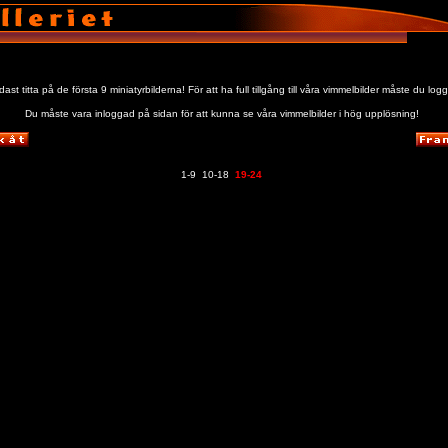
st titta på de första 9 miniatyrbilderna! För att ha full tillgång till våra vimmelbilder måste du logg
Du måste vara inloggad på sidan för att kunna se våra vimmelbilder i hög upplösning!
1-9
10-18
19-24