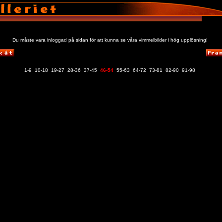
Du måste vara inloggad på sidan för att kunna se våra vimmelbilder i hög upplösning!
1-9
10-18
19-27
28-36
37-45
46-54
55-63
64-72
73-81
82-90
91-98