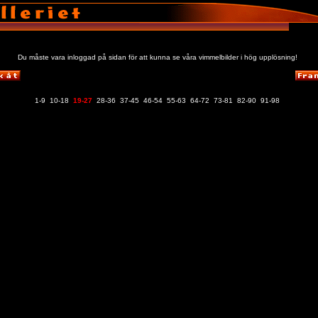
Du måste vara inloggad på sidan för att kunna se våra vimmelbilder i hög upplösning!
1-9
10-18
19-27
28-36
37-45
46-54
55-63
64-72
73-81
82-90
91-98