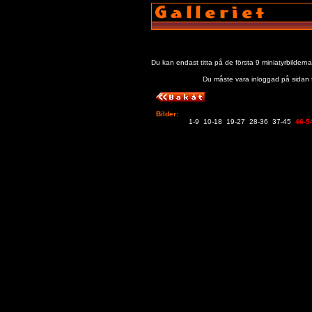
Du kan endast titta på de första 9 miniatyrbilderna! 
Du måste vara inloggad på sidan f
Bilder:
1-9
10-18
19-27
28-36
37-45
46-5