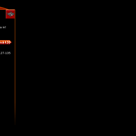
a in!
127-135