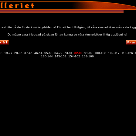
st titta på de första 9 miniatyrbilderna! För att ha full tillgång till våra vimmelbilder måste du logg
Du måste vara inloggad på sidan för att kunna se våra vimmelbilder i hög upplösning!
18
19-27
28-36
37-45
46-54
55-63
64-72
73-81
82-90
91-99
100-108
109-117
118-126
136-144
145-153
154-162
163-166