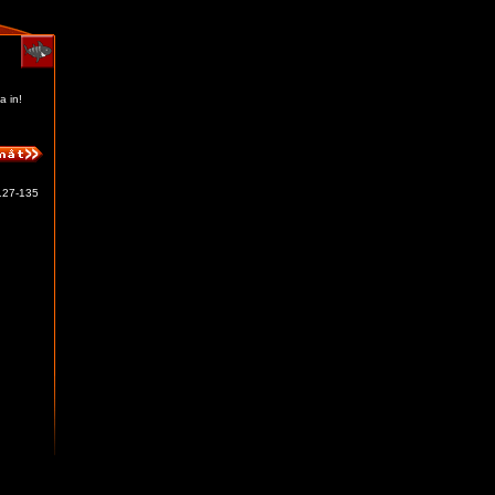
a in!
127-135