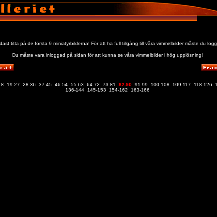
st titta på de första 9 miniatyrbilderna! För att ha full tillgång till våra vimmelbilder måste du logg
Du måste vara inloggad på sidan för att kunna se våra vimmelbilder i hög upplösning!
18
19-27
28-36
37-45
46-54
55-63
64-72
73-81
82-90
91-99
100-108
109-117
118-126
136-144
145-153
154-162
163-166