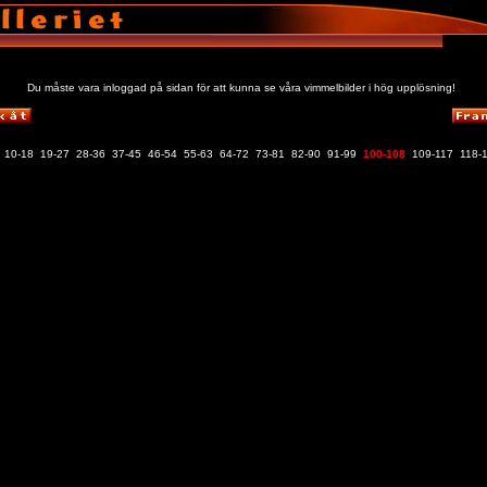
Du måste vara inloggad på sidan för att kunna se våra vimmelbilder i hög upplösning!
10-18
19-27
28-36
37-45
46-54
55-63
64-72
73-81
82-90
91-99
100-108
109-117
118-