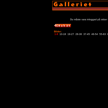
Du måste vara inloggad på sidan f
Bilder:
1-9
10-18
19-27
28-36
37-45
46-54
55-63