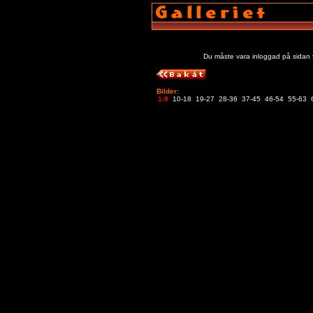
Du måste vara inloggad på sidan f
Bilder:
1-9
10-18
19-27
28-36
37-45
46-54
55-63