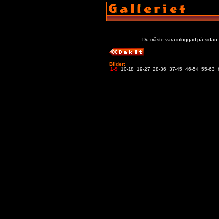
Du måste vara inloggad på sidan f
Bilder:
1-9
10-18
19-27
28-36
37-45
46-54
55-63