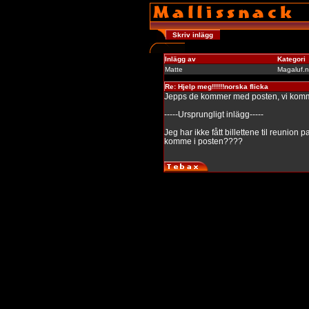
Skriv inlägg
Inlägg av
Kategori
Matte
Magaluf.
Re: Hjelp meg!!!!!!norska flicka
Jepps de kommer med posten, vi komme
-----Ursprungligt inlägg-----
Jeg har ikke fått billettene til reunion
komme i posten????