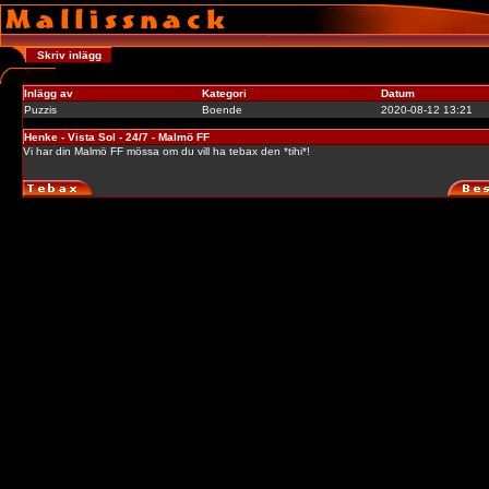
Skriv inlägg
Inlägg av
Kategori
Datum
Puzzis
Boende
2020-08-12 13:21
Henke - Vista Sol - 24/7 - Malmö FF
Vi har din Malmö FF mössa om du vill ha tebax den *tihi*!