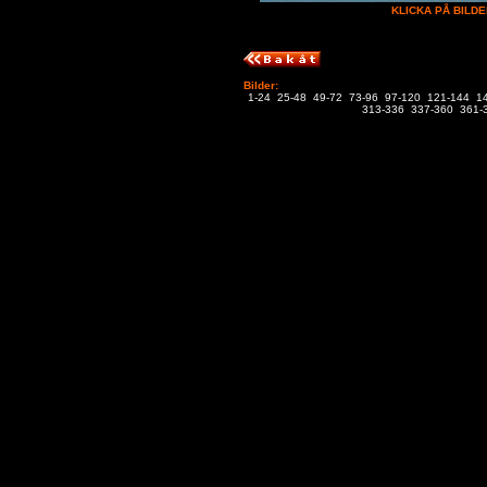
KLICKA PÅ BILDE
Bilder:
1-24
25-48
49-72
73-96
97-120
121-144
1
313-336
337-360
361-