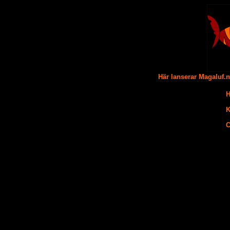
Här lanserar Magaluf.
H
K
C