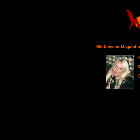
Här lanserar Magaluf.
H
K
C