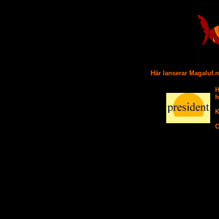
Här lanserar Magaluf.
H
h
K
C