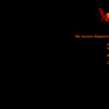
Här lanserar Magaluf.
H
h
K
C