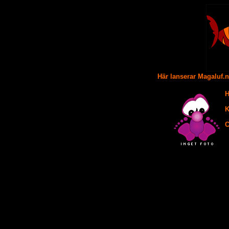
Här lanserar Magaluf.
H
K
C