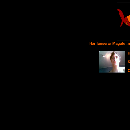
Här lanserar Magaluf.
H
K
C